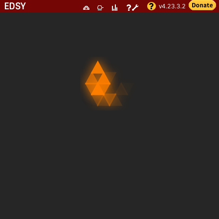
EDSY
v4.23.3.2